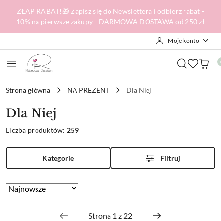
Przejdź do treści głównej
Przejdź do wyszukiwarki
Przejdź do moje konto
Przejdź do menu głównego
Przejdź do stopki
ZŁAP RABAT!🎁 Zapisz się do Newslettera i odbierz rabat -
10% na pierwsze zakupy - DARMOWA DOSTAWA od 250 zł
Moje konto
Strona główna
NA PREZENT
Dla Niej
Dla Niej
Liczba produktów:
259
Kategorie
Filtruj
Zastosowano
Sortuj
według
sortowanie:
Najnowsze.