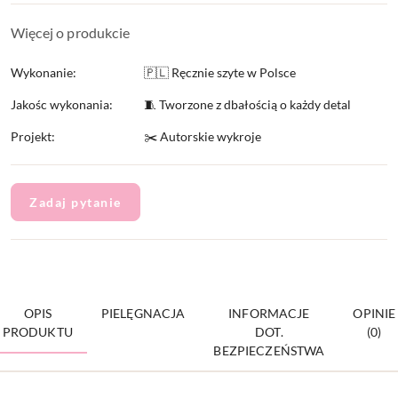
Więcej o produkcie
Wykonanie:
🇵🇱 Ręcznie szyte w Polsce
Jakośc wykonania:
🧵 Tworzone z dbałością o każdy detal
Projekt:
✂️ Autorskie wykroje
Zadaj pytanie
OPIS
PIELĘGNACJA
INFORMACJE
OPINIE
PRODUKTU
DOT.
(0)
BEZPIECZEŃSTWA