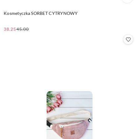
Kosmetyczka SORBET CYTRYNOWY
38.25
45.00
Cena
Cena
promocyjna:
przed
promocją: