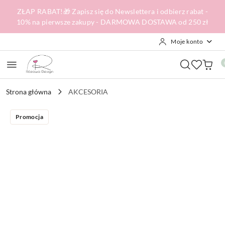
Przejdź do treści głównej
Przejdź do wyszukiwarki
Przejdź do moje konto
Przejdź do menu głównego
Przejdź do opisu produktu
Przejdź do stopki
ZŁAP RABAT!🎁 Zapisz się do Newslettera i odbierz rabat -
10% na pierwsze zakupy - DARMOWA DOSTAWA od 250 zł
Moje konto
Strona główna
AKCESORIA
Promocja