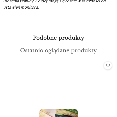
ułożenia tkaniny.
Kolory mogą się różnić w zależności od
ustawień monitora.
Produkty
Podobne produkty
Pomiń karuzelę produktów
o
Produkty
Ostatnio oglądane produkty
statusie:
o
statusie: