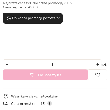
Najniższa cena z 30 dni przed promocją:
31.5
Cena regularna:
45.00
Do końca promocji pozostało:
Ilość
szt.
Do koszyka
Dostępność
Wysyłka w ciągu:
24 godziny
i
Cena przesyłki:
15
dostawa