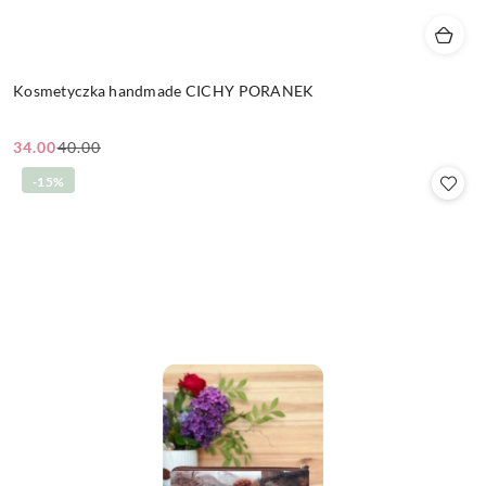
Kosmetyczka handmade CICHY PORANEK
34.00
40.00
Cena
Cena
promocyjna:
przed
-15%
promocją: