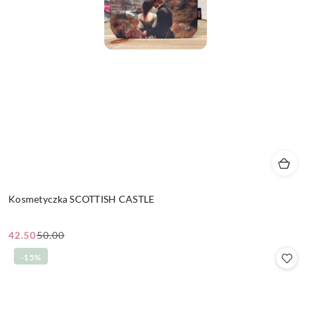
Kosmetyczka SCOTTISH CASTLE
42.50
50.00
Cena
Cena
promocyjna:
przed
-15%
promocją: