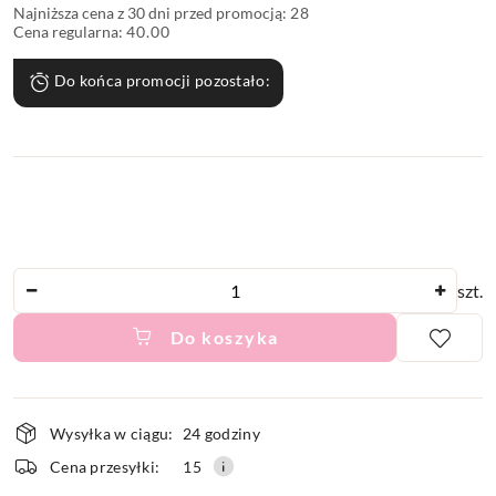
Najniższa cena z 30 dni przed promocją:
28
Cena regularna:
40.00
Do końca promocji pozostało:
Ilość
szt.
Do koszyka
Dostępność
Wysyłka w ciągu:
24 godziny
i
Cena przesyłki:
15
dostawa