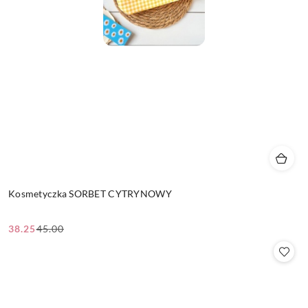
Kosmetyczka SORBET CYTRYNOWY
38.25
45.00
Cena
Cena
promocyjna:
przed
promocją: