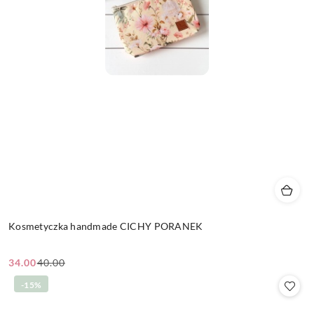
Kosmetyczka handmade CICHY PORANEK
34.00
40.00
Cena
Cena
promocyjna:
przed
-15%
promocją: