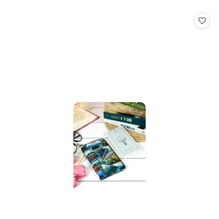
o
statusie: