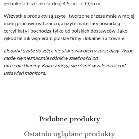
głębokość ( szerokość dna) 4,5 cm +/- O,5 cm
Wszystkie produkty są szyte i tworzone przeze mnie w mojej
małej pracowni w Czańcu, a użyte materiały posiadają
certyfikaty i pochodzą tylko od polskich dostawców. Jako
rękodzielnik wspieram polskie firmy i lokalne hurtownie.
Dodatki użyte do zdjęć nie stanowią oferty sprzedaży.
Wzór
może się nieznacznie różnić w zależności od
ułożenia tkaniny.
Kolory mogą się różnić w zależności od
ustawień monitora.
Produkty
Podobne produkty
Pomiń karuzelę produktów
o
Produkty
Ostatnio oglądane produkty
statusie: