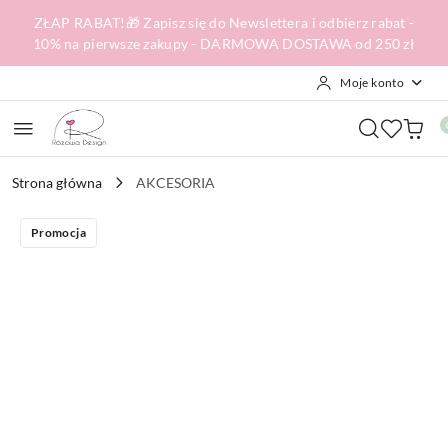
Przejdź do treści głównej
Przejdź do wyszukiwarki
Przejdź do moje konto
Przejdź do menu głównego
Przejdź do opisu produktu
Przejdź do stopki
ZŁAP RABAT!🎁 Zapisz się do Newslettera i odbierz rabat -
10% na pierwsze zakupy - DARMOWA DOSTAWA od 250 zł
Moje konto
Strona główna
AKCESORIA
Promocja