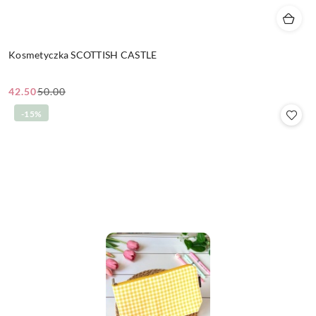
Kosmetyczka SCOTTISH CASTLE
42.50
50.00
Cena
Cena
promocyjna:
przed
-15%
promocją: