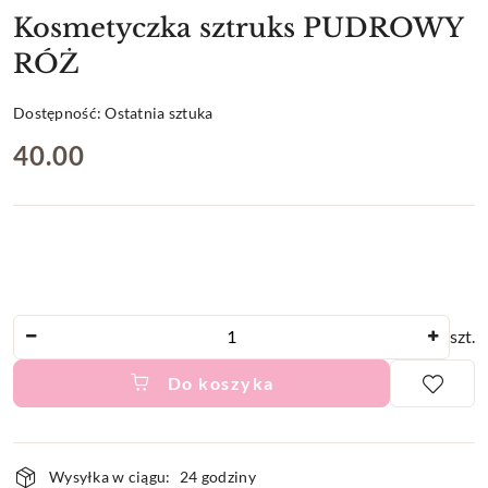
Kosmetyczka sztruks PUDROWY
RÓŻ
Dostępność:
Ostatnia sztuka
cena:
40.00
Ilość
szt.
Do koszyka
Dostępność
Wysyłka w ciągu:
24 godziny
i