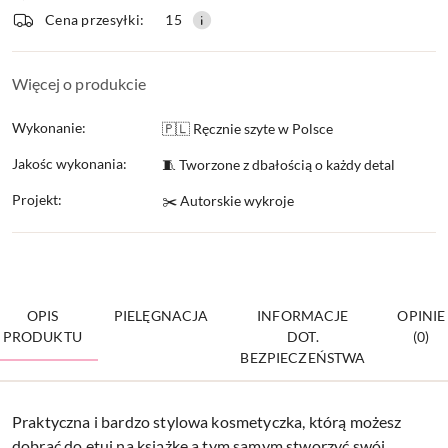
Cena przesyłki:
15
dostawa
Więcej o produkcie
Wykonanie:
🇵🇱 Ręcznie szyte w Polsce
Jakośc wykonania:
🧵 Tworzone z dbałością o każdy detal
Projekt:
✂️ Autorskie wykroje
OPIS
PIELĘGNACJA
INFORMACJE
OPINIE
PRODUKTU
DOT.
(0)
BEZPIECZEŃSTWA
Praktyczna i bardzo stylowa kosmetyczka, którą możesz
dobrać do etui na książkę a tym samym stworzyć swój