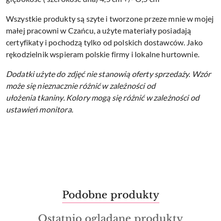
Wszystkie produkty są szyte i tworzone przeze mnie w mojej
małej pracowni w Czańcu, a użyte materiały posiadają
certyfikaty i pochodzą tylko od polskich dostawców. Jako
rękodzielnik wspieram polskie firmy i lokalne hurtownie.
Dodatki użyte do zdjęć nie stanowią oferty sprzedaży.
Wzór
może się nieznacznie różnić w zależności od
ułożenia tkaniny.
Kolory mogą się różnić w zależności od
ustawień monitora.
Produkty
Podobne produkty
Pomiń karuzelę produktów
o
Produkty
Ostatnio oglądane produkty
statusie: