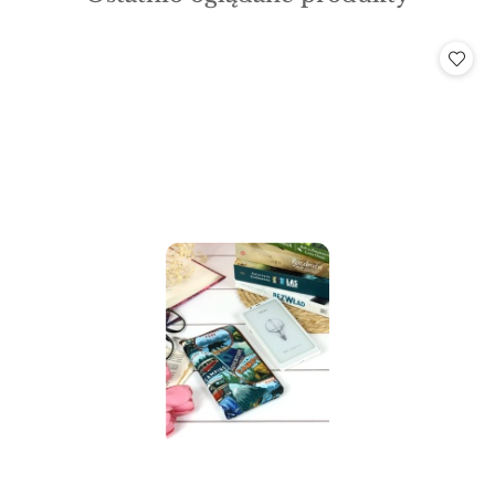
o
statusie: