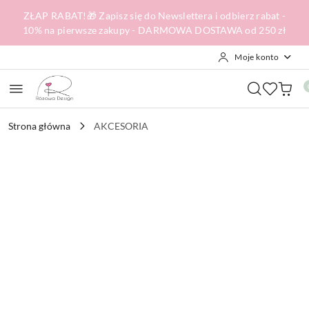
Przejdź do treści głównej
Przejdź do wyszukiwarki
Przejdź do moje konto
Przejdź do menu głównego
Przejdź do opisu produktu
Przejdź do stopki
ZŁAP RABAT!🎁 Zapisz się do Newslettera i odbierz rabat -
10% na pierwsze zakupy - DARMOWA DOSTAWA od 250 zł
Moje konto
Strona główna
AKCESORIA