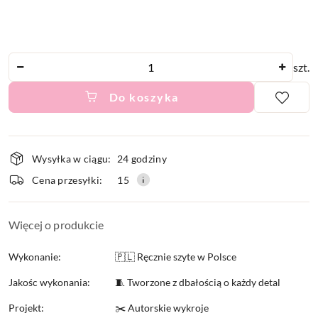
Ilość
szt.
Do koszyka
Dostępność
Wysyłka w ciągu:
24 godziny
i
Cena przesyłki:
15
dostawa
Więcej o produkcie
Wykonanie:
🇵🇱 Ręcznie szyte w Polsce
Jakośc wykonania:
🧵 Tworzone z dbałością o każdy detal
Projekt:
✂️ Autorskie wykroje