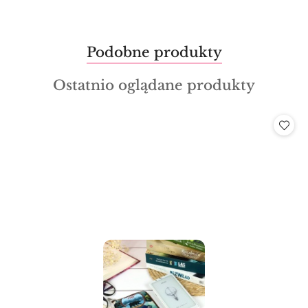
Produkty
Podobne produkty
Pomiń karuzelę produktów
o
Produkty
Ostatnio oglądane produkty
statusie:
o
statusie: