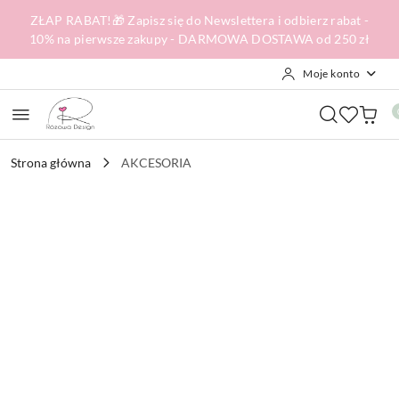
Przejdź do treści głównej
Przejdź do wyszukiwarki
Przejdź do moje konto
Przejdź do menu głównego
Przejdź do opisu produktu
Przejdź do stopki
ZŁAP RABAT!🎁 Zapisz się do Newslettera i odbierz rabat -
10% na pierwsze zakupy - DARMOWA DOSTAWA od 250 zł
Moje konto
Strona główna
AKCESORIA