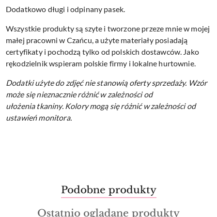
Dodatkowo długi i odpinany pasek.
Wszystkie produkty są szyte i tworzone przeze mnie w mojej
małej pracowni w Czańcu, a użyte materiały posiadają
certyfikaty i pochodzą tylko od polskich dostawców. Jako
rękodzielnik wspieram polskie firmy i lokalne hurtownie.
Dodatki użyte do zdjęć nie stanowią oferty sprzedaży.
Wzór
może się nieznacznie różnić w zależności od
ułożenia tkaniny.
Kolory mogą się różnić w zależności od
ustawień monitora.
Produkty
Podobne produkty
Pomiń karuzelę produktów
o
Produkty
Ostatnio oglądane produkty
statusie: