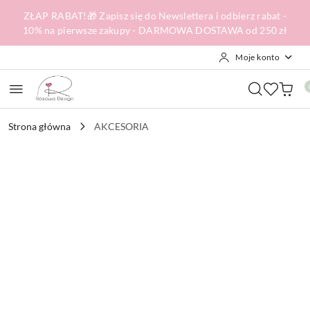
Przejdź do treści głównej
Przejdź do wyszukiwarki
Przejdź do moje konto
Przejdź do menu głównego
Przejdź do opisu produktu
Przejdź do stopki
ZŁAP RABAT!🎁 Zapisz się do Newslettera i odbierz rabat -
10% na pierwsze zakupy - DARMOWA DOSTAWA od 250 zł
Moje konto
Strona główna
AKCESORIA