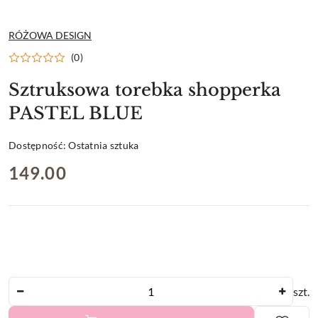
NAZWA
RÓŻOWA DESIGN
PRODUCENTA:
(0)
Sztruksowa torebka shopperka
PASTEL BLUE
Dostępność:
Ostatnia sztuka
cena:
149.00
Ilość
szt.