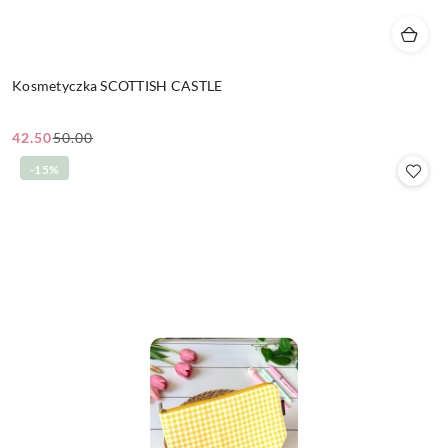
Kosmetyczka SCOTTISH CASTLE
42.50
50.00
Cena
Cena
promocyjna:
przed
-15%
promocją: