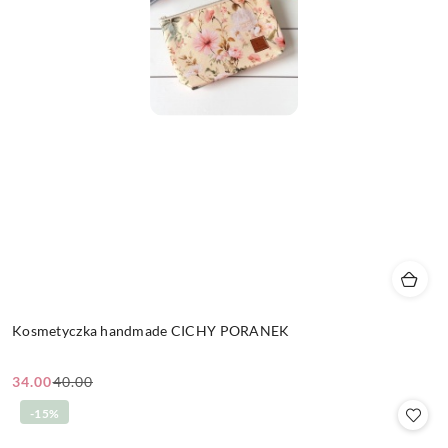
Kosmetyczka handmade CICHY PORANEK
34.00
40.00
Cena
Cena
promocyjna:
przed
-15%
promocją: