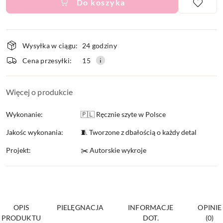
Do koszyka
Dostępność
Wysyłka w ciągu:
24 godziny
i
Cena przesyłki:
15
dostawa
Więcej o produkcie
Wykonanie:
🇵🇱 Ręcznie szyte w Polsce
Jakośc wykonania:
🧵 Tworzone z dbałością o każdy detal
Projekt:
✂️ Autorskie wykroje
OPIS
PIELĘGNACJA
INFORMACJE
OPINIE
PRODUKTU
DOT.
(0)