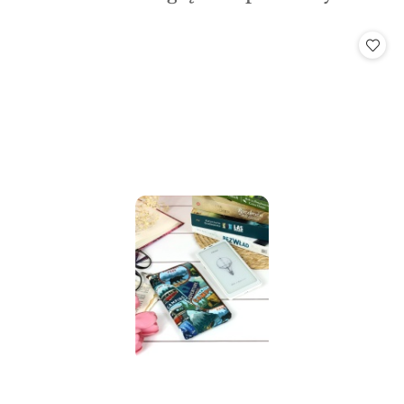
o
statusie: