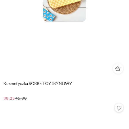
Kosmetyczka SORBET CYTRYNOWY
38.25
45.00
Cena
Cena
promocyjna:
przed
promocją: