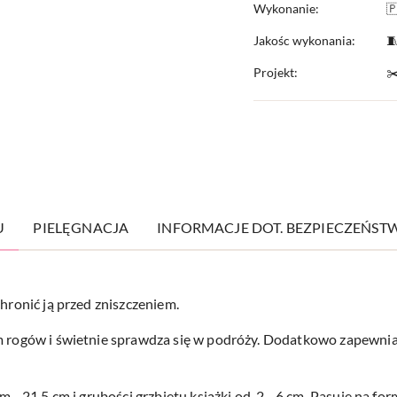
Wykonanie:

Jakośc wykonania:

Projekt:
✂
U
PIELĘGNACJA
INFORMACJE DOT. BEZPIECZEŃST
hronić ją przed zniszczeniem.
m rogów i świetnie sprawdza się w podróży. Dodatkowo zapewnia 
cm - 21,5 cm i grubości grzbietu książki od 2 - 6 cm. Pasuje na f