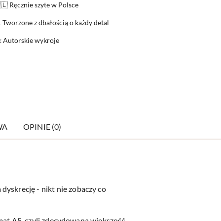
🇱 Ręcznie szyte w Polsce
 Tworzone z dbałością o każdy detal
️ Autorskie wykroje
WA
OPINIE (0)
dyskrecję - nikt nie zobaczy co
ormat A5, czyli zdecydowaną większość