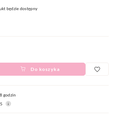
kt będzie dostępny
Do koszyka
ć
8 godzin
15