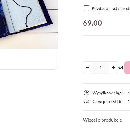
Powiadom gdy produ
cena:
69.00
Ilość
szt.
Dostępnoś
Wysyłka w ciągu:
4
i
Cena przesyłki:
dostawa
Więcej o produkcie