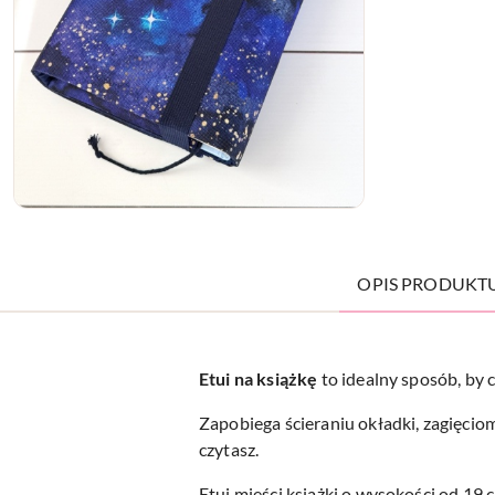
OPIS PRODUKT
Etui na
książkę
to idealny sposób, by c
Zapobiega ścieraniu okładki, zagięcio
czytasz.
Etui mieści książki o wysokości od 19 