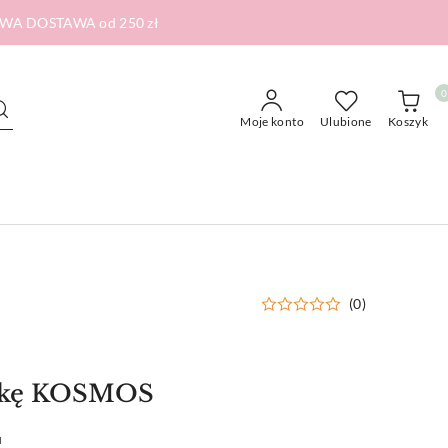
RMOWA DOSTAWA od 250 zł
0
Moje konto
Ulubione
Koszyk
(0)
ążkę KOSMOS
u