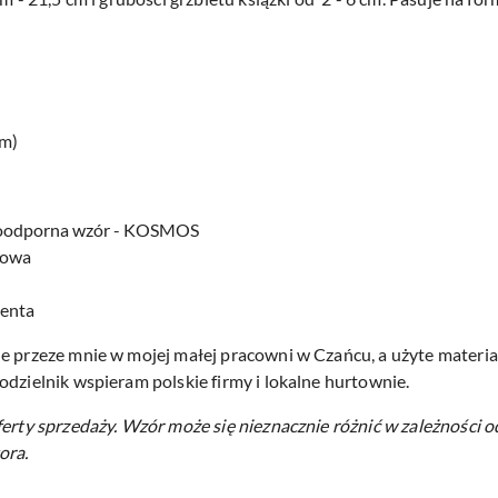
cm)
doodporna wzór - KOSMOS
atowa
centa
e przeze mnie w mojej małej pracowni w Czańcu, a użyte materiał
odzielnik wspieram polskie firmy i lokalne hurtownie.
ferty sprzedaży.
Wzór może się nieznacznie różnić w zależności o
ora.