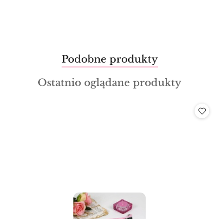
Produkty
Podobne produkty
Pomiń karuzelę produktów
o
Produkty
Ostatnio oglądane produkty
statusie:
o
statusie: