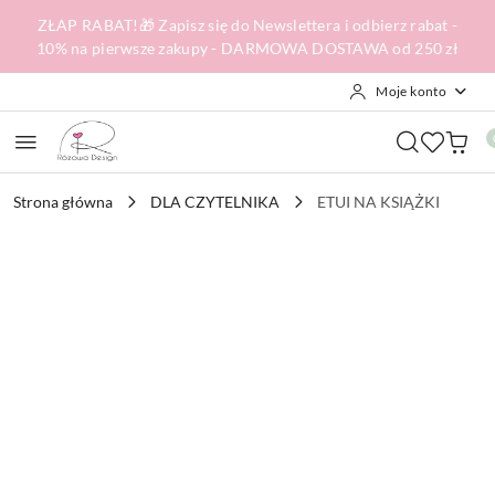
Przejdź do treści głównej
Przejdź do wyszukiwarki
Przejdź do moje konto
Przejdź do menu głównego
Przejdź do opisu produktu
Przejdź do stopki
ZŁAP RABAT!🎁 Zapisz się do Newslettera i odbierz rabat -
10% na pierwsze zakupy - DARMOWA DOSTAWA od 250 zł
Moje konto
Strona główna
DLA CZYTELNIKA
ETUI NA KSIĄŻKI