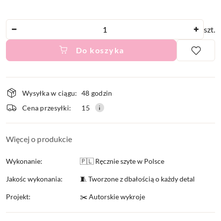
Ilość
szt.
Do koszyka
Dostępność
Wysyłka w ciągu:
48 godzin
i
Cena przesyłki:
15
dostawa
Więcej o produkcie
Wykonanie:
🇵🇱 Ręcznie szyte w Polsce
Jakośc wykonania:
🧵 Tworzone z dbałością o każdy detal
Projekt:
✂️ Autorskie wykroje