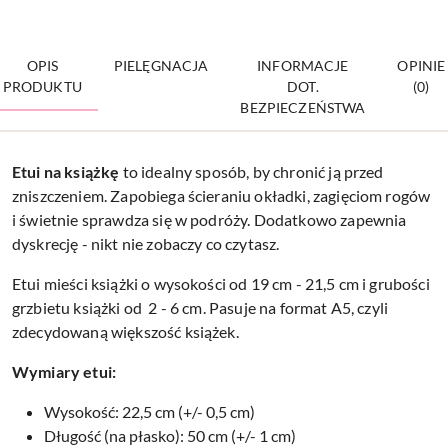
OPIS
PIELĘGNACJA
INFORMACJE
OPINIE
PRODUKTU
DOT.
(0)
BEZPIECZEŃSTWA
Etui na
książkę
to idealny sposób, by chronić ją przed
zniszczeniem. Zapobiega ścieraniu okładki, zagięciom rogów
i świetnie sprawdza się w podróży. Dodatkowo zapewnia
dyskrecję - nikt nie zobaczy co czytasz.
Etui mieści książki o wysokości od 19 cm - 21,5 cm i grubości
grzbietu książki od 2 - 6 cm. Pasuje na format A5, czyli
zdecydowaną większość książek.
Wymiary etui:
Wysokość: 22,5 cm (+/- 0,5 cm)
Długość (na płasko): 50 cm (+/- 1 cm)