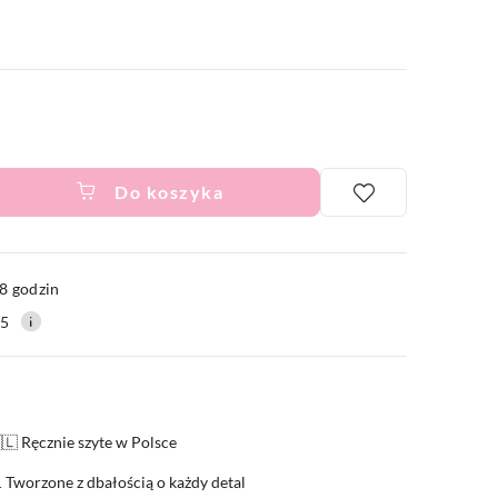
Do koszyka
ć
8 godzin
15
🇱 Ręcznie szyte w Polsce
 Tworzone z dbałością o każdy detal