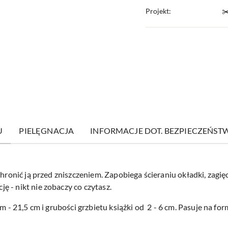
Projekt:
✂
U
PIELĘGNACJA
INFORMACJE DOT. BEZPIECZEŃST
chronić ją przed zniszczeniem. Zapobiega ścieraniu okładki, zagi
 - nikt nie zobaczy co czytasz.
cm - 21,5 cm i grubości grzbietu książki od 2 - 6 cm. Pasuje na f