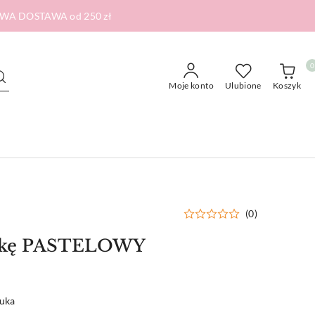
RMOWA DOSTAWA od 250 zł
0
Moje konto
Ulubione
Koszyk
(0)
ążkę PASTELOWY
tuka