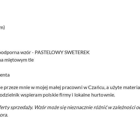
cm)
odoodporna wzór - PASTELOWY SWETEREK
 na miętowym tle
centa
e przeze mnie w mojej małej pracowni w Czańcu, a użyte materiał
odzielnik wspieram polskie firmy i lokalne hurtownie.
ferty sprzedaży.
Wzór może się nieznacznie różnić w zależności o
ora.