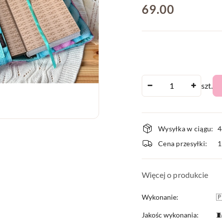
cena:
69.00
Ilość
szt.
Dostępnoś
Wysyłka w ciągu:
4
i
Cena przesyłki:
dostawa
Więcej o produkcie
Wykonanie:

Jakośc wykonania:
