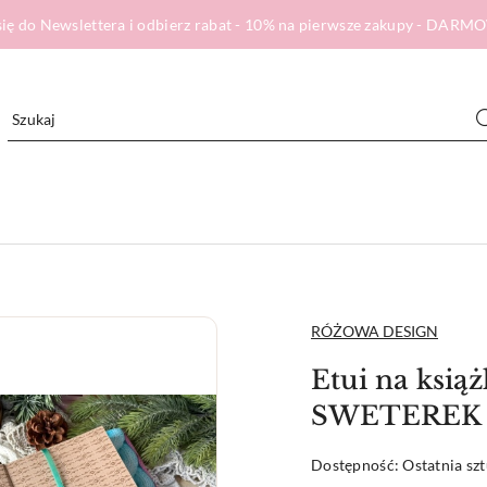
ię do Newslettera i odbierz rabat - 10% na pierwsze zakupy - DA
NAZWA
RÓŻOWA DESIGN
PRODUCENTA:
Etui na ksi
SWETEREK
Dostępność:
Ostatnia sz