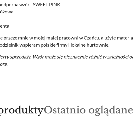
doodporna wzór - SWEET PINK
 różowa
centa
e przeze mnie w mojej małej pracowni w Czańcu, a użyte materiał
odzielnik wspieram polskie firmy i lokalne hurtownie.
ferty sprzedaży.
Wzór może się nieznacznie różnić w zależności o
ora.
Produkty
produkty
Ostatnio oglądan
o