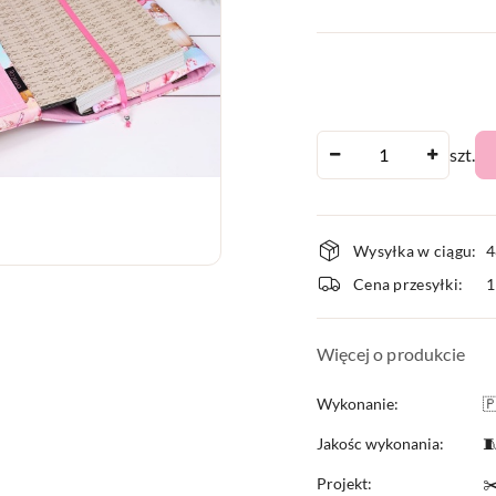
Ilość
szt.
Dostępnoś
Wysyłka w ciągu:
4
i
Cena przesyłki:
dostawa
Więcej o produkcie
Wykonanie:

Jakośc wykonania:

Projekt:
✂