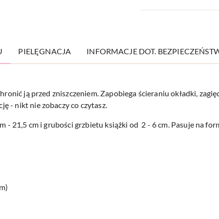
U
PIELĘGNACJA
INFORMACJE DOT. BEZPIECZEŃST
chronić ją przed zniszczeniem. Zapobiega ścieraniu okładki, zagi
 - nikt nie zobaczy co czytasz.
cm - 21,5 cm i grubości grzbietu książki od 2 - 6 cm. Pasuje na f
cm)