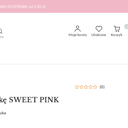
RMOWA DOSTAWA od 250 zł
0
Moje konto
Ulubione
Koszyk
(0)
ążkę SWEET PINK
tuka