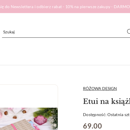
ię do Newslettera i odbierz rabat - 10% na pierwsze zakupy - DA
NAZWA
RÓŻOWA DESIGN
PRODUCENTA:
Etui na ksi
Dostępność:
Ostatnia sz
cena:
69.00