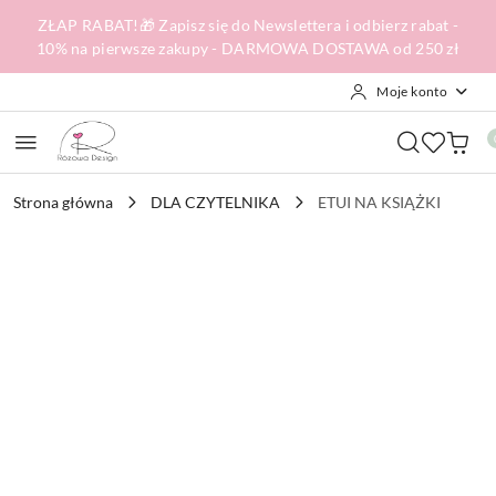
Przejdź do treści głównej
Przejdź do wyszukiwarki
Przejdź do moje konto
Przejdź do menu głównego
Przejdź do opisu produktu
Przejdź do stopki
ZŁAP RABAT!🎁 Zapisz się do Newslettera i odbierz rabat -
10% na pierwsze zakupy - DARMOWA DOSTAWA od 250 zł
Moje konto
Strona główna
DLA CZYTELNIKA
ETUI NA KSIĄŻKI