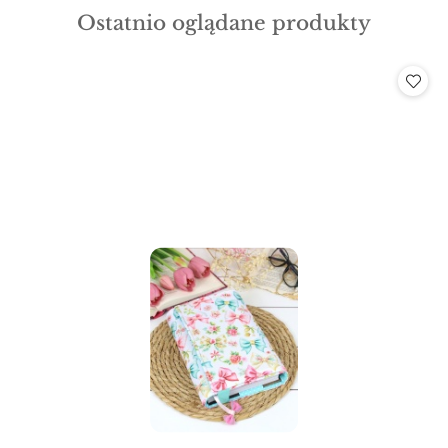
Produkty
Ostatnio oglądane produkty
statusie:
o
statusie: