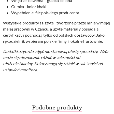
Wnętrze: bawełna - gładka zielona
Gumka - kolor khaki
Wypełnienie: filc polskiego producenta
Wszystkie produkty są szyte i tworzone przeze mnie w mojej
małej pracowni w Czańcu, a użyte materiały posiadają
certyfikaty i pochodzą tylko od polskich dostawców. Jako
rękodzielnik wspieram polskie firmy i lokalne hurtownie.
Dodatki użyte do zdjęć nie stanowią oferty sprzedaży.
Wzór
może się nieznacznie różnić w zależności od
ułożenia tkaniny.
Kolory mogą się różnić w zależności od
ustawień monitora.
Produkty
Podobne produkty
Pomiń karuzelę produktów
o