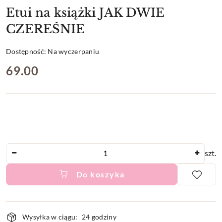
Etui na książki JAK DWIE
CZEREŚNIE
Dostępność:
Na wyczerpaniu
cena:
69.00
Ilość
szt.
Do koszyka
Dostępność
Wysyłka w ciągu:
24 godziny
i