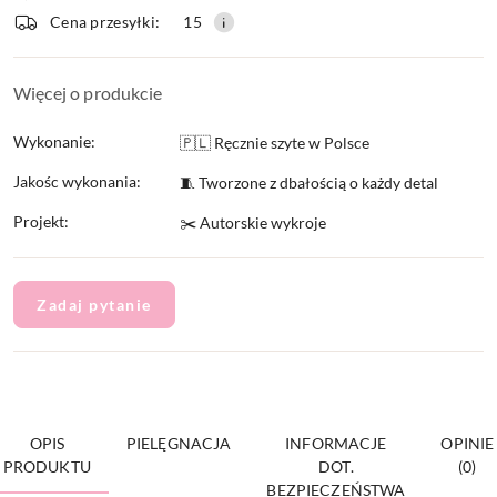
Cena przesyłki:
15
dostawa
Więcej o produkcie
Wykonanie:
🇵🇱 Ręcznie szyte w Polsce
Jakośc wykonania:
🧵 Tworzone z dbałością o każdy detal
Projekt:
✂️ Autorskie wykroje
Zadaj pytanie
OPIS
PIELĘGNACJA
INFORMACJE
OPINIE
PRODUKTU
DOT.
(0)
BEZPIECZEŃSTWA