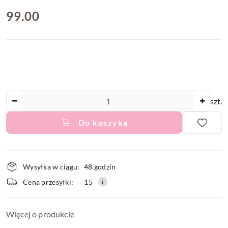
cena:
99.00
Ilość
szt.
Do koszyka
Dostępność
Wysyłka w ciągu:
48 godzin
i
Cena przesyłki:
15
dostawa
Więcej o produkcie