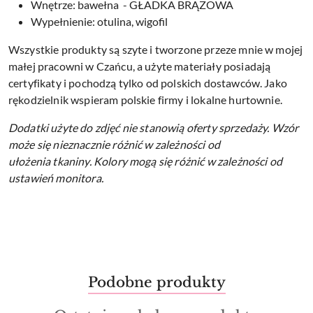
Wnętrze: bawełna - GŁADKA BRĄZOWA
Wypełnienie: otulina, wigofil
Wszystkie produkty są szyte i tworzone przeze mnie w mojej
małej pracowni w Czańcu, a użyte materiały posiadają
certyfikaty i pochodzą tylko od polskich dostawców. Jako
rękodzielnik wspieram polskie firmy i lokalne hurtownie.
Dodatki użyte do zdjęć nie stanowią oferty sprzedaży.
Wzór
może się nieznacznie różnić w zależności od
ułożenia tkaniny.
Kolory mogą się różnić w zależności od
ustawień monitora.
Produkty
Podobne produkty
Pomiń karuzelę produktów
o