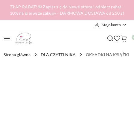
Przejdź do treści głównej
Przejdź do wyszukiwarki
Przejdź do moje konto
Przejdź do menu głównego
Przejdź do opisu produktu
Przejdź do stopki
ZŁAP RABAT!🎁 Zapisz się do Newslettera i odbierz rabat -
10% na pierwsze zakupy - DARMOWA DOSTAWA od 250 zł
Moje konto
Strona główna
DLA CZYTELNIKA
OKŁADKI NA KSIĄŻKI