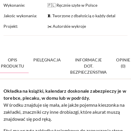
Wykonanie:
🇵🇱 Ręcznie szyte w Polsce
Jakośc wykonania:
🧵 Tworzone z dbałością o każdy detal
Projekt:
✂️ Autorskie wykroje
OPIS
PIELĘGNACJA
INFORMACJE
OPINIE
PRODUKTU
DOT.
(0)
BEZPIECZEŃSTWA
Okładka na książki, kalendarz doskonale
zabezpieczy je w
torebce, plecaku, w domu lub w podróży.
W środku znajduje się mała, ale jakże pojemna kieszonka na
zakładki, znaczniki czy inne drobiazgi, które akurat muszą
znajdować się pod ręką.
Etui ma wszytą zakładkę tasiemkową do zaznaczania stron