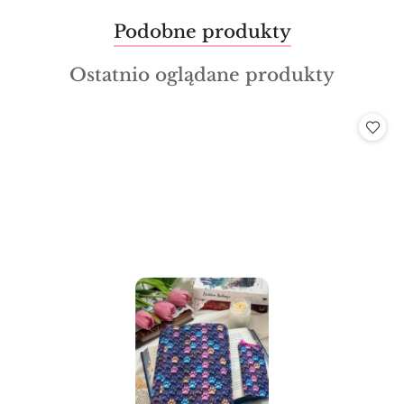
Produkty
Podobne produkty
Pomiń karuzelę produktów
o
Produkty
Ostatnio oglądane produkty
statusie:
o
statusie: