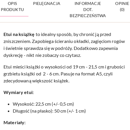
OPIS
PIELĘGNACJA
INFORMACJE
OPINIE
PRODUKTU
DOT.
(0)
BEZPIECZEŃSTWA
Etui na
książkę
to idealny sposób, by chronić ją przed
zniszczeniem. Zapobiega ścieraniu okładki, zagięciom rogów
i świetnie sprawdza się w podróży. Dodatkowo zapewnia
dyskrecję - nikt nie zobaczy co czytasz.
Etui mieści książki o wysokości od 19 cm - 21,5 cm i grubości
grzbietu książki od 2 - 6 cm. Pasuje na format A5, czyli
zdecydowaną większość książek.
Wymiary etui:
Wysokość: 22,5 cm (+/- 0,5 cm)
Długość (na płasko): 50 cm (+/- 1 cm)
Materiały: