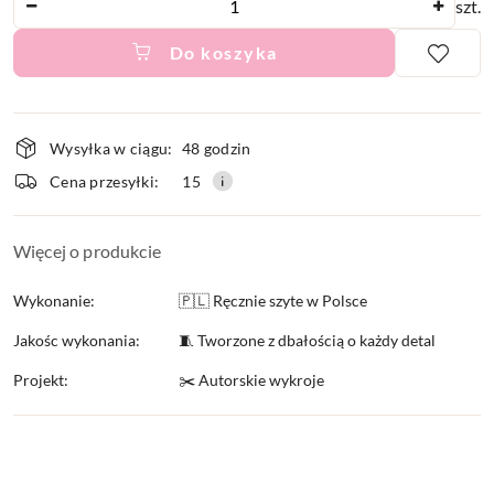
szt.
Do koszyka
Dostępność
Wysyłka w ciągu:
48 godzin
i
Cena przesyłki:
15
dostawa
Więcej o produkcie
Wykonanie:
🇵🇱 Ręcznie szyte w Polsce
Jakośc wykonania:
🧵 Tworzone z dbałością o każdy detal
Projekt:
✂️ Autorskie wykroje