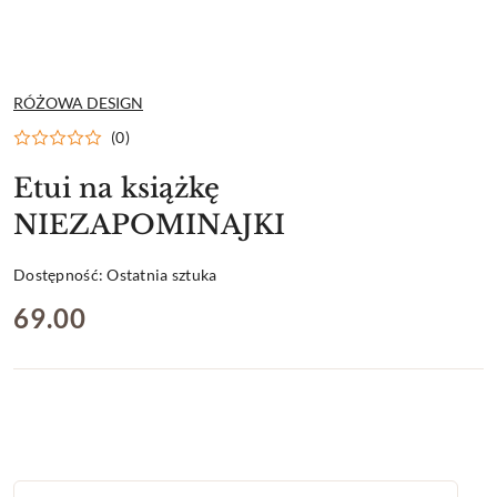
NAZWA
RÓŻOWA DESIGN
PRODUCENTA:
(0)
Etui na książkę
NIEZAPOMINAJKI
Dostępność:
Ostatnia sztuka
cena:
69.00
Ilość