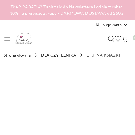
Przejdź do treści głównej
Przejdź do wyszukiwarki
Przejdź do moje konto
Przejdź do menu głównego
Przejdź do opisu produktu
Przejdź do stopki
ZŁAP RABAT!🎁 Zapisz się do Newslettera i odbierz rabat -
10% na pierwsze zakupy - DARMOWA DOSTAWA od 250 zł
Moje konto
Strona główna
DLA CZYTELNIKA
ETUI NA KSIĄŻKI