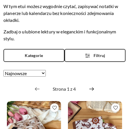
W tym etui możesz wygodnie czytać, zapisywać notatki w
planerze lub kalendarzu bez konieczności zdejmowania
okładki.
Zadbaj o ulubione lektury w eleganckim i funkcjonalnym
stylu.
Kategorie
Filtruj
Zastosowano
Sortuj
według
sortowanie:
Najnowsze.