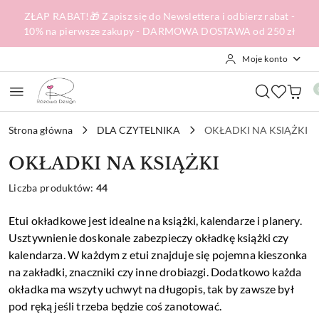
Przejdź do treści głównej
Przejdź do wyszukiwarki
Przejdź do moje konto
Przejdź do menu głównego
Przejdź do stopki
ZŁAP RABAT!🎁 Zapisz się do Newslettera i odbierz rabat -
10% na pierwsze zakupy - DARMOWA DOSTAWA od 250 zł
Moje konto
Strona główna
DLA CZYTELNIKA
OKŁADKI NA KSIĄŻKI
OKŁADKI NA KSIĄŻKI
Liczba produktów:
44
Etui okładkowe jest idealne na książki, kalendarze i planery.
Usztywnienie doskonale zabezpieczy okładkę książki czy
kalendarza. W każdym z etui znajduje się pojemna kieszonka
na zakładki, znaczniki czy inne drobiazgi. Dodatkowo każda
okładka ma wszyty uchwyt na długopis, tak by zawsze był
pod ręką jeśli trzeba będzie coś zanotować.