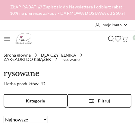
Przejdź do treści głównej
Przejdź do wyszukiwarki
Przejdź do moje konto
Przejdź do menu głównego
Przejdź do stopki
ZŁAP RABAT!🎁 Zapisz się do Newslettera i odbierz rabat -
10% na pierwsze zakupy - DARMOWA DOSTAWA od 250 zł
Moje konto
Strona główna
DLA CZYTELNIKA
ZAKŁADKI DO KSIĄŻEK
rysowane
rysowane
Liczba produktów:
12
Kategorie
Filtruj
Zastosowano
Sortuj
według
sortowanie:
Najnowsze.