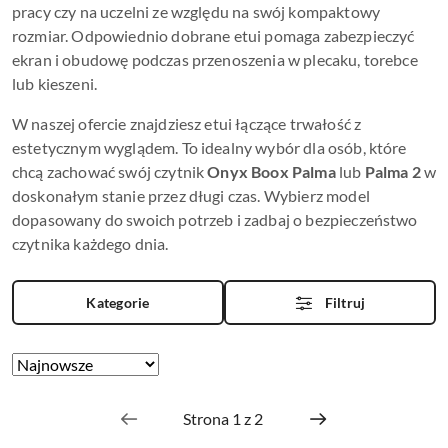
pracy czy na uczelni ze względu na swój kompaktowy
rozmiar. Odpowiednio dobrane etui pomaga zabezpieczyć
ekran i obudowę podczas przenoszenia w plecaku, torebce
lub kieszeni.
W naszej ofercie znajdziesz etui łączące trwałość z
estetycznym wyglądem. To idealny wybór dla osób, które
chcą zachować swój czytnik
Onyx Boox Palma
lub
Palma 2
w
doskonałym stanie przez długi czas. Wybierz model
dopasowany do swoich potrzeb i zadbaj o bezpieczeństwo
czytnika każdego dnia.
Kategorie
Filtruj
Zastosowano
Sortuj
według
sortowanie:
Najnowsze.