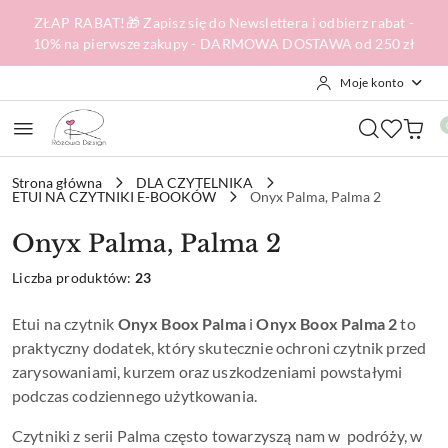
Przejdź do treści głównej
Przejdź do wyszukiwarki
Przejdź do moje konto
Przejdź do menu głównego
Przejdź do stopki
ZŁAP RABAT!🎁 Zapisz się do Newslettera i odbierz rabat -
10% na pierwsze zakupy - DARMOWA DOSTAWA od 250 zł
Moje konto
Strona główna
DLA CZYTELNIKA
ETUI NA CZYTNIKI E-BOOKÓW
Onyx Palma, Palma 2
Onyx Palma, Palma 2
Liczba produktów:
23
Etui na czytnik
Onyx Boox Palma
i
Onyx Boox Palma 2
to
praktyczny dodatek, który skutecznie ochroni czytnik przed
zarysowaniami, kurzem oraz uszkodzeniami powstałymi
podczas codziennego użytkowania.
Czytniki z serii Palma często towarzyszą nam w podróży, w