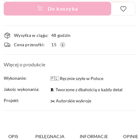
Do koszyka
Dostępność
Wysyłka w ciągu:
48 godzin
i
Cena przesyłki:
15
dostawa
Więcej o produkcie
Wykonanie:
🇵🇱 Ręcznie szyte w Polsce
Jakośc wykonania:
🧵 Tworzone z dbałością o każdy detal
Projekt:
✂️ Autorskie wykroje
OPIS
PIELĘGNACJA
INFORMACJE
OPINIE