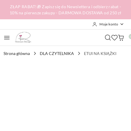
Przejdź do treści głównej
Przejdź do wyszukiwarki
Przejdź do moje konto
Przejdź do menu głównego
Przejdź do opisu produktu
Przejdź do stopki
ZŁAP RABAT!🎁 Zapisz się do Newslettera i odbierz rabat -
10% na pierwsze zakupy - DARMOWA DOSTAWA od 250 zł
Moje konto
Strona główna
DLA CZYTELNIKA
ETUI NA KSIĄŻKI