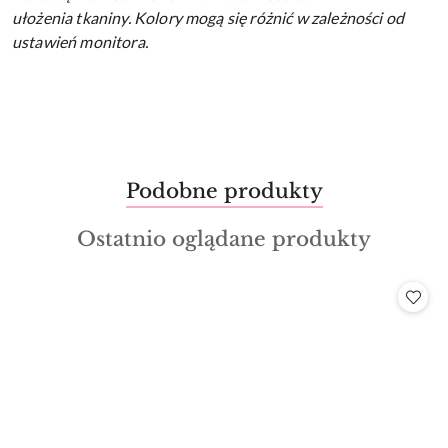
ułożenia tkaniny.
Kolory mogą się różnić w zależności od
ustawień monitora.
Produkty
Podobne produkty
Pomiń karuzelę produktów
o
Produkty
Ostatnio oglądane produkty
statusie:
o
statusie: