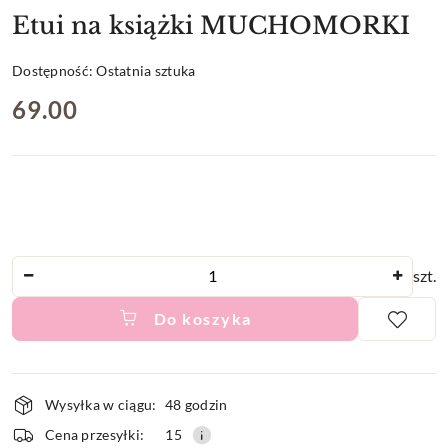
Etui na książki MUCHOMORKI
Dostępność:
Ostatnia sztuka
cena:
69.00
Ilość
szt.
Do koszyka
Dostępność
Wysyłka w ciągu:
48 godzin
i
Cena przesyłki:
15
dostawa