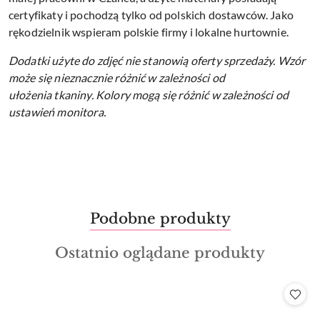
certyfikaty i pochodzą tylko od polskich dostawców. Jako
rękodzielnik wspieram polskie firmy i lokalne hurtownie.
Dodatki użyte do zdjęć nie stanowią oferty sprzedaży.
Wzór
może się nieznacznie różnić w zależności od
ułożenia tkaniny.
Kolory mogą się różnić w zależności od
ustawień monitora.
Produkty
Podobne produkty
Pomiń karuzelę produktów
o
Produkty
Ostatnio oglądane produkty
statusie:
o
statusie: