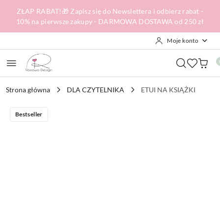
Przejdź do treści głównej
Przejdź do wyszukiwarki
Przejdź do moje konto
Przejdź do menu głównego
Przejdź do opisu produktu
Przejdź do stopki
ZŁAP RABAT!🎁 Zapisz się do Newslettera i odbierz rabat -
10% na pierwsze zakupy - DARMOWA DOSTAWA od 250 zł
Moje konto
Strona główna
DLA CZYTELNIKA
ETUI NA KSIĄŻKI
Bestseller