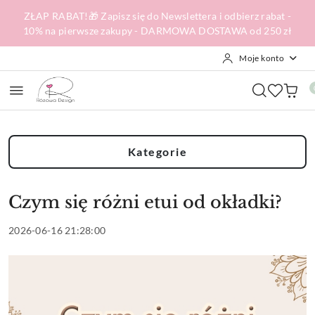
Przejdź do treści głównej
Przejdź do wyszukiwarki
Przejdź do moje konto
Przejdź do menu głównego
Przejdź do stopki
ZŁAP RABAT!🎁 Zapisz się do Newslettera i odbierz rabat -
10% na pierwsze zakupy - DARMOWA DOSTAWA od 250 zł
Moje konto
Kategorie
Czym się różni etui od okładki?
2026-06-16 21:28:00