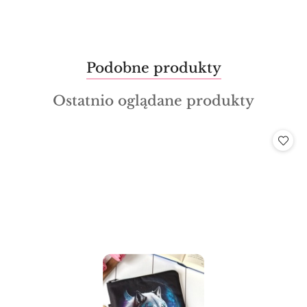
Produkty
Podobne produkty
Pomiń karuzelę produktów
o
Produkty
Ostatnio oglądane produkty
statusie:
o
statusie: