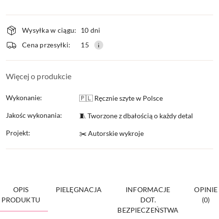
Dostępność
Wysyłka w ciągu:
10 dni
i
Cena przesyłki:
15
dostawa
Więcej o produkcie
Wykonanie:
🇵🇱 Ręcznie szyte w Polsce
Jakośc wykonania:
🧵 Tworzone z dbałością o każdy detal
Projekt:
✂️ Autorskie wykroje
OPIS
PIELĘGNACJA
INFORMACJE
OPINIE
PRODUKTU
DOT.
(0)
BEZPIECZEŃSTWA