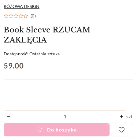
NAZWA
RÓŻOWA DESIGN
PRODUCENTA:
(0)
Book Sleeve RZUCAM
ZAKLĘCIA
Dostępność:
Ostatnia sztuka
cena:
59.00
Ilość
szt.
Do koszyka