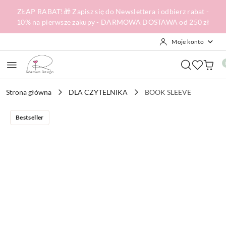
Przejdź do treści głównej
Przejdź do wyszukiwarki
Przejdź do moje konto
Przejdź do menu głównego
Przejdź do opisu produktu
Przejdź do stopki
ZŁAP RABAT!🎁 Zapisz się do Newslettera i odbierz rabat -
10% na pierwsze zakupy - DARMOWA DOSTAWA od 250 zł
Moje konto
Strona główna
DLA CZYTELNIKA
BOOK SLEEVE
Bestseller