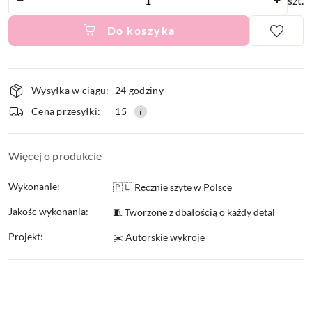
szt.
Do koszyka
Dostępność
Wysyłka w ciągu:
24 godziny
i
Cena przesyłki:
15
dostawa
Więcej o produkcie
Wykonanie:
🇵🇱 Ręcznie szyte w Polsce
Jakośc wykonania:
🧵 Tworzone z dbałością o każdy detal
Projekt:
✂️ Autorskie wykroje