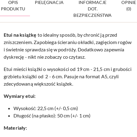
OPIS
PIELĘGNACJA
INFORMACJE
OPINIE
PRODUKTU
DOT.
(0)
BEZPIECZEŃSTWA
Etui na
książkę
to idealny sposób, by chronić ją przed
zniszczeniem. Zapobiega ścieraniu okładki, zagięciom rogów
i świetnie sprawdza się w podróży. Dodatkowo zapewnia
dyskrecję - nikt nie zobaczy co czytasz.
Etui mieści książki o wysokości od 19 cm - 21,5 cm i grubości
grzbietu książki od 2 - 6 cm. Pasuje na format A5, czyli
zdecydowaną większość książek.
Wymiary etui:
Wysokość: 22,5 cm (+/- 0,5 cm)
Długość (na płasko): 50 cm (+/- 1 cm)
Materiały: