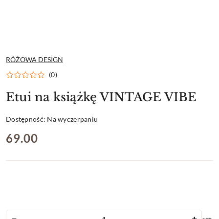
NAZWA
RÓŻOWA DESIGN
PRODUCENTA:
(0)
Etui na książkę VINTAGE VIBE
Dostępność:
Na wyczerpaniu
cena:
69.00
Ilość