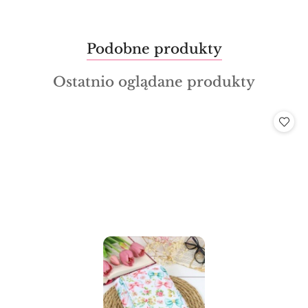
Produkty
Podobne produkty
Pomiń karuzelę produktów
o
Produkty
Ostatnio oglądane produkty
statusie:
o
statusie: