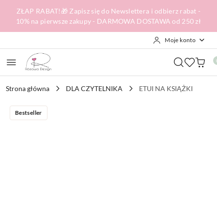
Przejdź do treści głównej
Przejdź do wyszukiwarki
Przejdź do moje konto
Przejdź do menu głównego
Przejdź do opisu produktu
Przejdź do stopki
ZŁAP RABAT!🎁 Zapisz się do Newslettera i odbierz rabat -
10% na pierwsze zakupy - DARMOWA DOSTAWA od 250 zł
Moje konto
Strona główna
DLA CZYTELNIKA
ETUI NA KSIĄŻKI
Bestseller