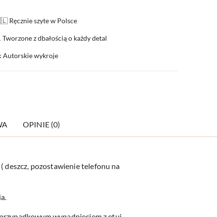
🇱 Ręcznie szyte w Polsce
 Tworzone z dbałością o każdy detal
️ Autorskie wykroje
WA
OPINIE (0)
deszcz, pozostawienie telefonu na
a.
d przypadkowym wypadnięciem z etui.