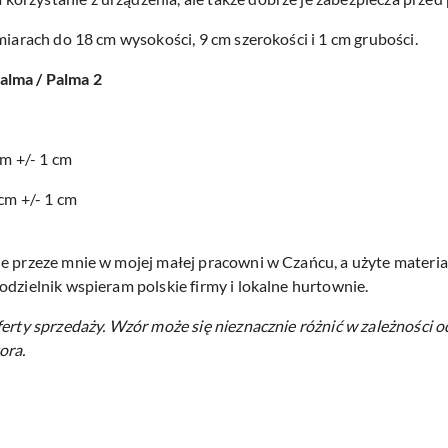
miarach do 18 cm wysokości, 9 cm szerokości i 1 cm grubości.
alma / Palma 2
cm +/- 1 cm
 cm +/- 1 cm
e przeze mnie w mojej małej pracowni w Czańcu, a użyte materiał
odzielnik wspieram polskie firmy i lokalne hurtownie.
ferty sprzedaży.
Wzór może się nieznacznie różnić w zależności o
ora.