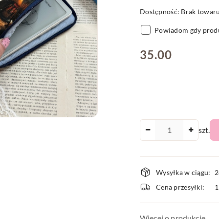
Dostępność:
Brak towar
Powiadom gdy produ
cena:
35.00
Ilość
szt.
Dostępnoś
Wysyłka w ciągu:
2
i
Cena przesyłki:
dostawa
Więcej o produkcie