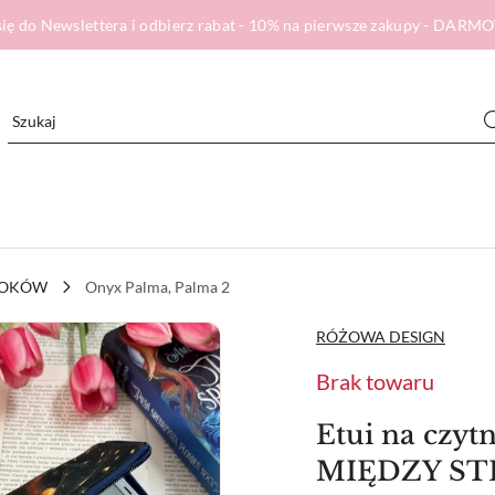
ię do Newslettera i odbierz rabat - 10% na pierwsze zakupy - DA
BOOKÓW
Onyx Palma, Palma 2
NAZWA
RÓŻOWA DESIGN
PRODUCENTA:
Brak towaru
Etui na czyt
MIĘDZY S