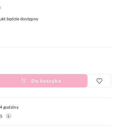
u
kt będzie dostępny
Do koszyka
ć
4 godziny
15