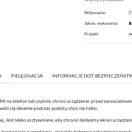
Wykonanie:

Jakośc wykonania:

Projekt:
✂
U
PIELĘGNACJA
INFORMACJE DOT. BEZPIECZEŃST
 telefon lub czytnik, chroni urządzenie przed zamoczeniem ( 
zi się idealnie podczas podóży, choć nie tylko.
j. Jest lekko usztywniane, aby chronić delikatny ekran urządzeni
orzystanie z urządzenia, ale także dobrze je zabezpiecza prze