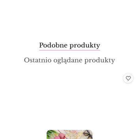
Produkty
Podobne produkty
Pomiń karuzelę produktów
o
Produkty
Ostatnio oglądane produkty
statusie:
o
statusie: