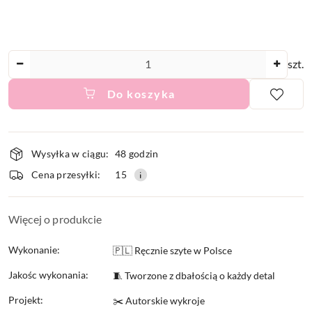
Ilość
szt.
Do koszyka
Dostępność
Wysyłka w ciągu:
48 godzin
i
Cena przesyłki:
15
dostawa
Więcej o produkcie
Wykonanie:
🇵🇱 Ręcznie szyte w Polsce
Jakośc wykonania:
🧵 Tworzone z dbałością o każdy detal
Projekt:
✂️ Autorskie wykroje