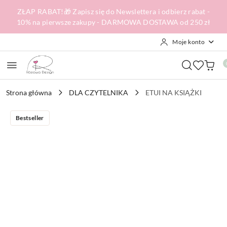
Przejdź do treści głównej
Przejdź do wyszukiwarki
Przejdź do moje konto
Przejdź do menu głównego
Przejdź do opisu produktu
Przejdź do stopki
ZŁAP RABAT!🎁 Zapisz się do Newslettera i odbierz rabat -
10% na pierwsze zakupy - DARMOWA DOSTAWA od 250 zł
Moje konto
Strona główna
DLA CZYTELNIKA
ETUI NA KSIĄŻKI
Bestseller