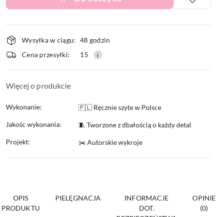
Dostępność
Wysyłka w ciągu:
48 godzin
i
Cena przesyłki:
15
dostawa
Więcej o produkcie
Wykonanie:
🇵🇱 Ręcznie szyte w Polsce
Jakośc wykonania:
🧵 Tworzone z dbałością o każdy detal
Projekt:
✂️ Autorskie wykroje
OPIS
PIELĘGNACJA
INFORMACJE
OPINIE
PRODUKTU
DOT.
(0)