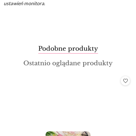
ustawień monitora.
Produkty
Podobne produkty
Pomiń karuzelę produktów
o
Produkty
Ostatnio oglądane produkty
statusie:
o
statusie: