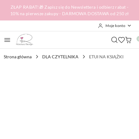
Przejdź do treści głównej
Przejdź do wyszukiwarki
Przejdź do moje konto
Przejdź do menu głównego
Przejdź do opisu produktu
Przejdź do stopki
ZŁAP RABAT!🎁 Zapisz się do Newslettera i odbierz rabat -
10% na pierwsze zakupy - DARMOWA DOSTAWA od 250 zł
Moje konto
Strona główna
DLA CZYTELNIKA
ETUI NA KSIĄŻKI