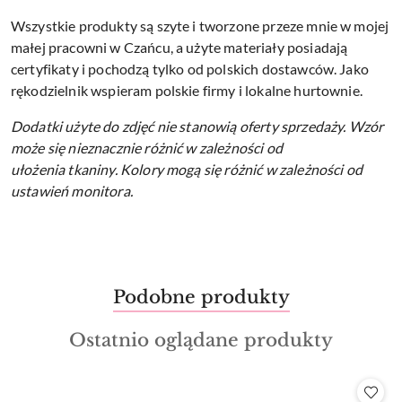
Wszystkie produkty są szyte i tworzone przeze mnie w mojej
małej pracowni w Czańcu, a użyte materiały posiadają
certyfikaty i pochodzą tylko od polskich dostawców. Jako
rękodzielnik wspieram polskie firmy i lokalne hurtownie.
Dodatki użyte do zdjęć nie stanowią oferty sprzedaży.
Wzór
może się nieznacznie różnić w zależności od
ułożenia tkaniny.
Kolory mogą się różnić w zależności od
ustawień monitora.
Produkty
Podobne produkty
Pomiń karuzelę produktów
o
Produkty
Ostatnio oglądane produkty
statusie:
o
statusie: