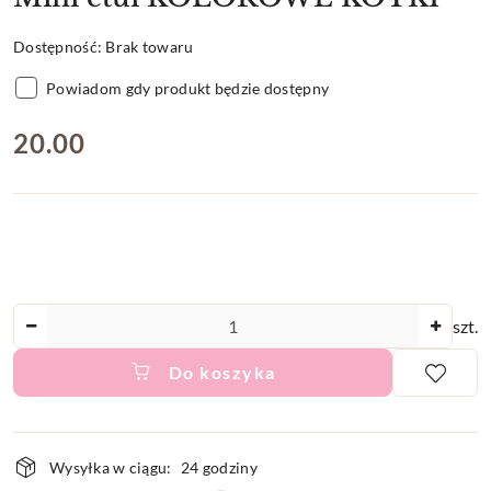
Dostępność:
Brak towaru
Powiadom gdy produkt będzie dostępny
cena:
20.00
Ilość
szt.
Do koszyka
Dostępność
Wysyłka w ciągu:
24 godziny
i