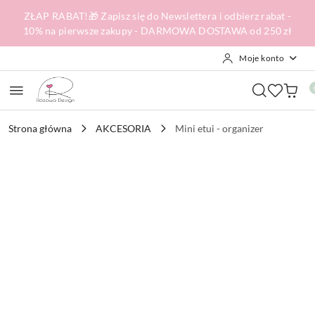
Przejdź do treści głównej
Przejdź do wyszukiwarki
Przejdź do moje konto
Przejdź do menu głównego
Przejdź do opisu produktu
Przejdź do stopki
ZŁAP RABAT!🎁 Zapisz się do Newslettera i odbierz rabat -
10% na pierwsze zakupy - DARMOWA DOSTAWA od 250 zł
Moje konto
Strona główna
AKCESORIA
Mini etui - organizer