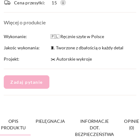
Cena przesyłki:
15
dostawa
Więcej o produkcie
Wykonanie:
🇵🇱 Ręcznie szyte w Polsce
Jakośc wykonania:
🧵 Tworzone z dbałością o każdy detal
Projekt:
✂️ Autorskie wykroje
Zadaj pytanie
OPIS
PIELĘGNACJA
INFORMACJE
OPINIE
PRODUKTU
DOT.
(0)
BEZPIECZEŃSTWA