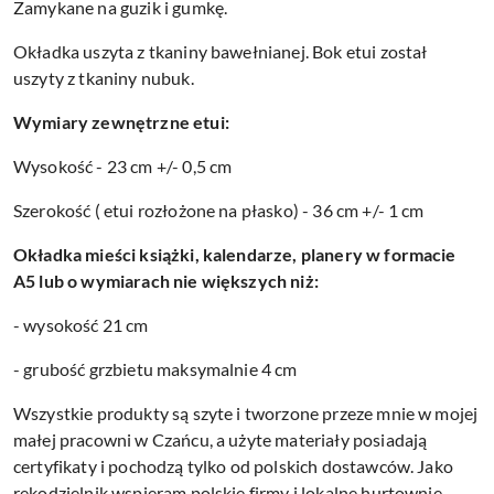
Zamykane na guzik i gumkę.
Okładka uszyta z tkaniny bawełnianej. Bok etui został
uszyty z tkaniny nubuk.
Wymiary zewnętrzne etui:
Wysokość - 23 cm +/- 0,5 cm
Szerokość ( etui rozłożone na płasko) - 36 cm +/- 1 cm
Okładka mieści książki, kalendarze, planery w formacie
A5 lub o wymiarach nie większych niż:
- wysokość 21 cm
- grubość grzbietu maksymalnie 4 cm
Wszystkie produkty są szyte i tworzone przeze mnie w mojej
małej pracowni w Czańcu, a użyte materiały posiadają
certyfikaty i pochodzą tylko od polskich dostawców. Jako
rękodzielnik wspieram polskie firmy i lokalne hurtownie.