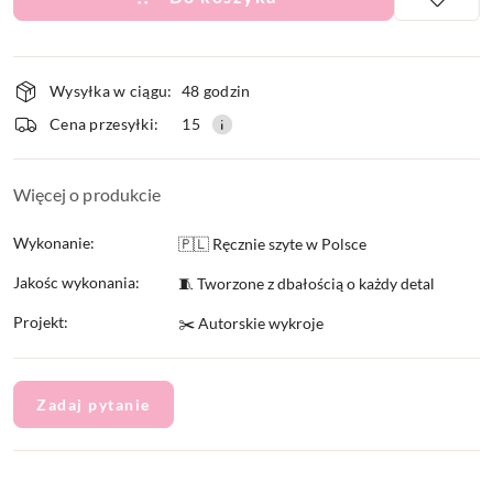
Dostępność
Wysyłka w ciągu:
48 godzin
i
Cena przesyłki:
15
dostawa
Więcej o produkcie
Wykonanie:
🇵🇱 Ręcznie szyte w Polsce
Jakośc wykonania:
🧵 Tworzone z dbałością o każdy detal
Projekt:
✂️ Autorskie wykroje
Zadaj pytanie