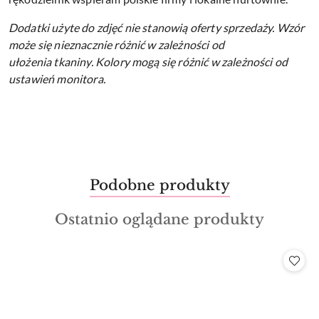
Dodatki użyte do zdjęć nie stanowią oferty sprzedaży.
Wzór
może się nieznacznie różnić w zależności od
ułożenia tkaniny.
Kolory mogą się różnić w zależności od
ustawień monitora.
Produkty
Podobne produkty
Pomiń karuzelę produktów
o
Produkty
Ostatnio oglądane produkty
statusie:
o
statusie: