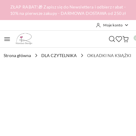
Przejdź do treści głównej
Przejdź do wyszukiwarki
Przejdź do moje konto
Przejdź do menu głównego
Przejdź do opisu produktu
Przejdź do stopki
ZŁAP RABAT!🎁 Zapisz się do Newslettera i odbierz rabat -
10% na pierwsze zakupy - DARMOWA DOSTAWA od 250 zł
Moje konto
Strona główna
DLA CZYTELNIKA
OKŁADKI NA KSIĄŻKI