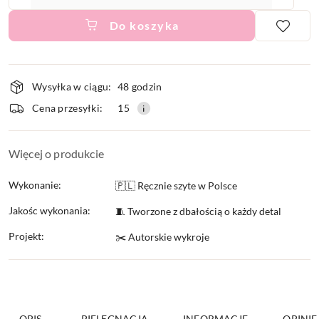
Do koszyka
Dostępność
Wysyłka w ciągu:
48 godzin
i
Cena przesyłki:
15
dostawa
Więcej o produkcie
Wykonanie:
🇵🇱 Ręcznie szyte w Polsce
Jakośc wykonania:
🧵 Tworzone z dbałością o każdy detal
Projekt:
✂️ Autorskie wykroje
OPIS
PIELĘGNACJA
INFORMACJE
OPINIE