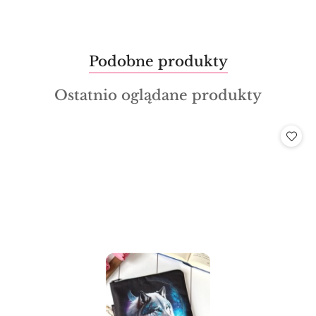
Produkty
Podobne produkty
Pomiń karuzelę produktów
o
Produkty
Ostatnio oglądane produkty
statusie:
o
statusie: