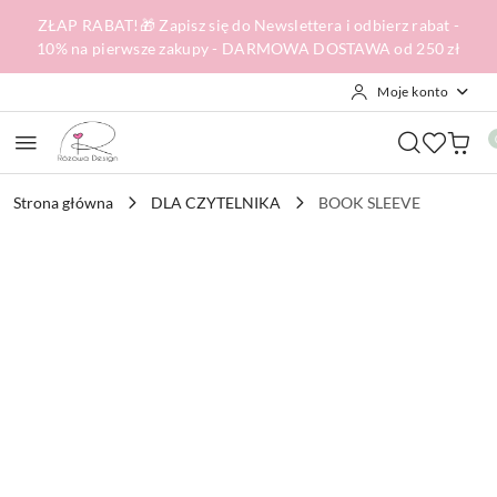
Przejdź do treści głównej
Przejdź do wyszukiwarki
Przejdź do moje konto
Przejdź do menu głównego
Przejdź do opisu produktu
Przejdź do stopki
ZŁAP RABAT!🎁 Zapisz się do Newslettera i odbierz rabat -
10% na pierwsze zakupy - DARMOWA DOSTAWA od 250 zł
Moje konto
Strona główna
DLA CZYTELNIKA
BOOK SLEEVE