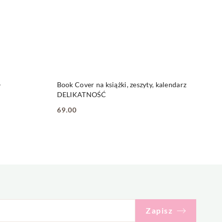
NY
PRODUKT NIEDOSTĘPNY
-
Book Cover na książki, zeszyty, kalendarz
DELIKATNOŚĆ
69.00
Cena:
Zapisz