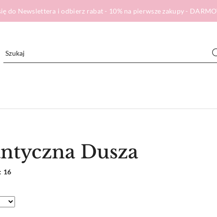
ię do Newslettera i odbierz rabat - 10% na pierwsze zakupy - DA
ntyczna Dusza
:
16