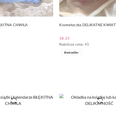
PRODUKT NIEDOSTĘP
DO KOSZYKA
ŁĘKITNA CHWILA
Kosmetyczka DELIKATNE KWIAT
38.25
Cena
Najniższa
Najniższa cena:
45
promocyjna:
cena
Bestseller
z
30
dni
przed
obniżką