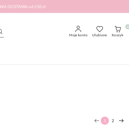
RMOWA DOSTAWA od 250 zł
0
Moje konto
Ulubione
Koszyk
1
2