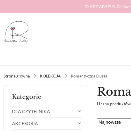
Przejdź do treści głównej
Przejdź do wyszukiwarki
Przejdź do moje konto
Przejdź do menu głównego
Przejdź do stopki
ZŁAP RABAT!🎁 Zapisz s
Strona główna
KOLEKCJA
Romantyczna Dusza
Roma
Kategorie
Liczba produktów
DLA CZYTELNIKA
Zastosowano
Sortuj
AKCESORIA
według
sortowanie: