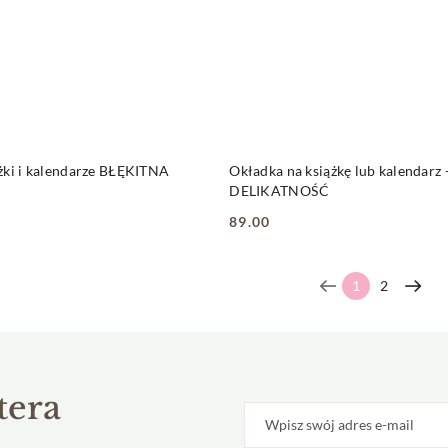
DUKT NIEDOSTĘPNY
PRODUKT NIEDOSTĘP
żki i kalendarze BŁĘKITNA
Okładka na książkę lub kalendarz 
DELIKATNOŚĆ
89.00
Cena:
1
2
tera