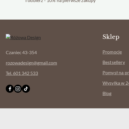
I odbierz - 10% na pierwsze zakupy
Sklep
Promocje
Czaniec 43-354
Bestsellery
rozowadesign@gmail.com
Pomysł na p
Tel. 601 342 533
Wysyłka w 2
Blog