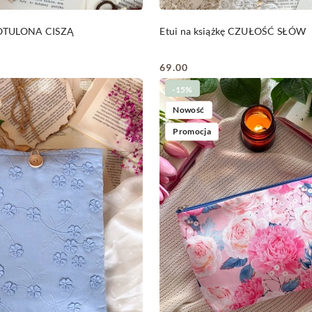
DO KOSZYKA
DO KOSZYKA
ę OTULONA CISZĄ
Etui na książkę CZUŁOŚĆ SŁÓW
69.00
Cena:
-15%
Nowość
Promocja