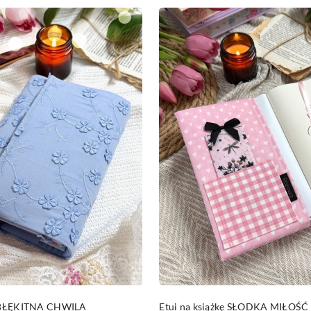
DO KOSZYKA
DO KOSZYKA
ę BŁĘKITNA CHWILA
Etui na książkę SŁODKA MIŁOŚĆ