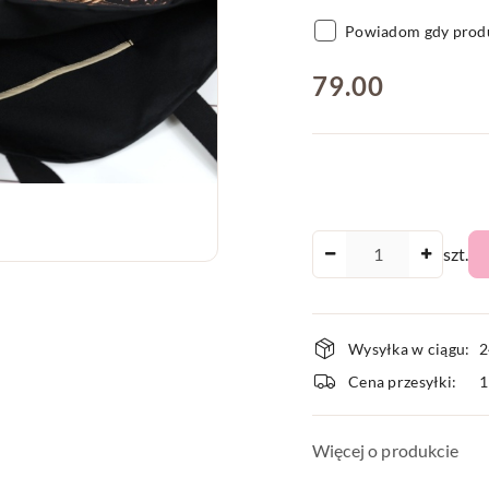
Powiadom gdy produ
cena:
79.00
Ilość
szt.
Dostępnoś
Wysyłka w ciągu:
2
i
Cena przesyłki:
dostawa
Więcej o produkcie