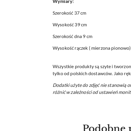
Wymiary:
Szerokość 37 cm
Wysokość 39 cm
Szerokość dna 9 cm
Wysokość rączek ( mierzona pionowo) 
Wszystkie produkty są szyte i tworzon
tylko od polskich dostawców. Jako ręk
Dodatki użyte do zdjęć nie stanowią o
różnić w zależności od ustawień monit
Produkty
Podobne 
Pomiń karuzelę produktów