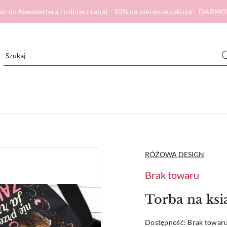
ię do Newslettera i odbierz rabat - 10% na pierwsze zakupy - DA
NAZWA
RÓŻOWA DESIGN
PRODUCENTA:
Brak towaru
Torba na k
Dostępność:
Brak towar