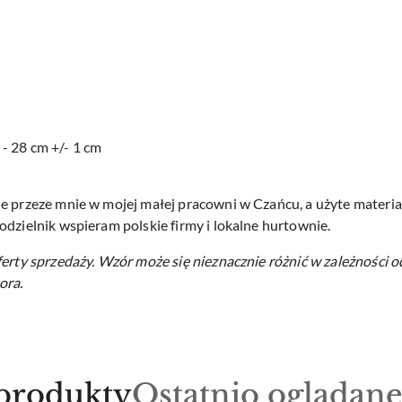
- 28 cm +/- 1 cm
e przeze mnie w mojej małej pracowni w Czańcu, a użyte materiał
odzielnik wspieram polskie firmy i lokalne hurtownie.
ferty sprzedaży.
Wzór może się nieznacznie różnić w zależności o
ora.
Produkty
produkty
Ostatnio oglądan