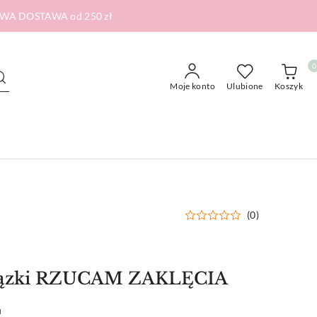
RMOWA DOSTAWA od 250 zł
0
Moje konto
Ulubione
Koszyk
(0)
siązki RZUCAM ZAKLĘCIA
u