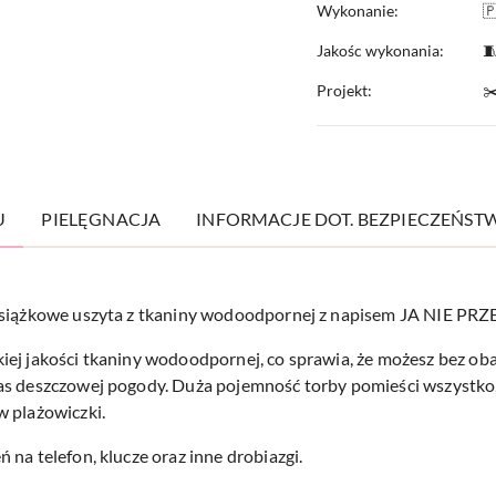
Wykonanie:

Jakośc wykonania:

Projekt:
✂
U
PIELĘGNACJA
INFORMACJE DOT. BEZPIECZEŃST
o książkowe uszyta z tkaniny wodoodpornej z napisem JA NIE
iej jakości tkaniny wodoodpornej, co sprawia, że możesz bez o
as deszczowej pogody. Duża pojemność torby pomieści wszystko,
w plażowiczki.
na telefon, klucze oraz inne drobiazgi.