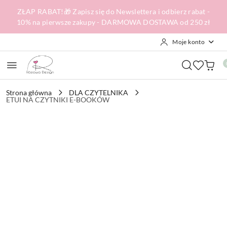
Przejdź do treści głównej
Przejdź do wyszukiwarki
Przejdź do moje konto
Przejdź do menu głównego
Przejdź do opisu produktu
Przejdź do stopki
ZŁAP RABAT!🎁 Zapisz się do Newslettera i odbierz rabat -
10% na pierwsze zakupy - DARMOWA DOSTAWA od 250 zł
Moje konto
Strona główna
DLA CZYTELNIKA
ETUI NA CZYTNIKI E-BOOKÓW