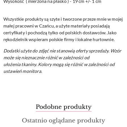
Wysokość ( mierzona na płasko ) - 19 cm +/- 1 cm
Wszystkie produkty są szyte i tworzone przeze mnie w mojej
małej pracowni w Czańcu, a użyte materiały posiadają
certyfikaty i pochodzą tylko od polskich dostawców. Jako
rękodzielnik wspieram polskie firmy i lokalne hurtownie.
Dodatki użyte do zdjęć nie stanowią oferty sprzedaży.
Wzór
może się nieznacznie różnić w zależności od
ułożenia tkaniny.
Kolory mogą się różnić w zależności od
ustawień monitora.
Produkty
Podobne produkty
Pomiń karuzelę produktów
o
Produkty
Ostatnio oglądane produkty
statusie: