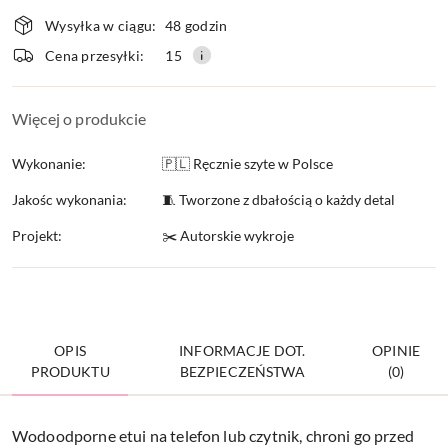
Dostępność
Wysyłka w ciągu:
48 godzin
i
Cena przesyłki:
15
dostawa
Więcej o produkcie
Wykonanie:
🇵🇱 Ręcznie szyte w Polsce
Jakośc wykonania:
🧵 Tworzone z dbałością o każdy detal
Projekt:
✂️ Autorskie wykroje
OPIS
INFORMACJE DOT.
OPINIE
PRODUKTU
BEZPIECZEŃSTWA
(0)
Wodoodporne etui na telefon lub czytnik, chroni go przed