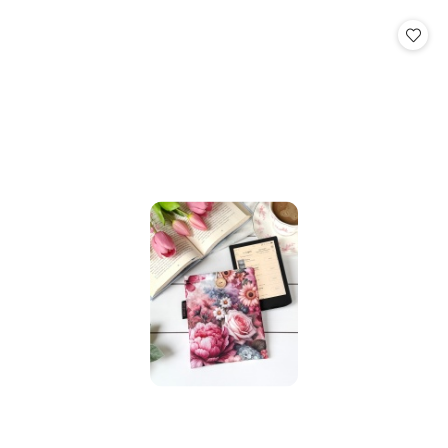
o
statusie: